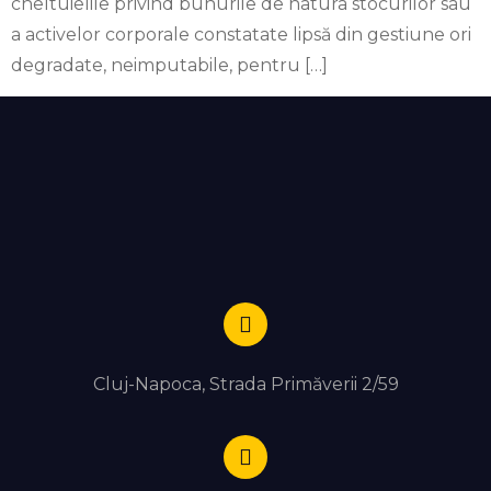
cheltuielile privind bunurile de natura stocurilor sau
a activelor corporale constatate lipsă din gestiune ori
degradate, neimputabile, pentru […]
Cluj-Napoca, Strada Primăverii 2/59