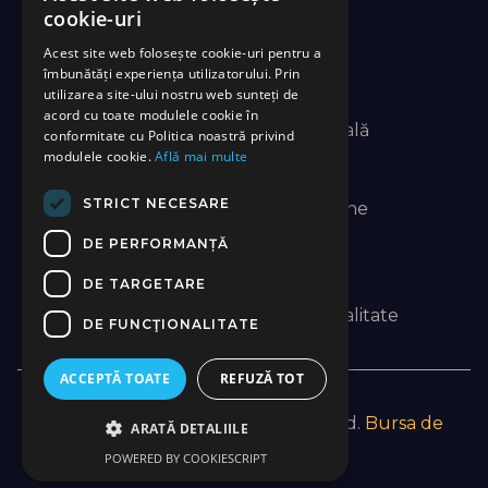
cookie-uri
Consultanţă Fiscală
Acest site web folosește cookie-uri pentru a
îmbunătăți experiența utilizatorului. Prin
Contabilitate
utilizarea site-ului nostru web sunteți de
acord cu toate modulele cookie în
Expertiză Contabilă Si Fiscală
conformitate cu Politica noastră privind
modulele cookie.
Află mai multe
Noutati legislative
STRICT NECESARE
Salarizare Si Resurse Umane
DE PERFORMANȚĂ
DE TARGETARE
Termeni si conditii
Confidentialitate
DE FUNCŢIONALITATE
ACCEPTĂ TOATE
REFUZĂ TOT
© 2023 Easytax. All Rights Reserved.
Bursa de
ARATĂ DETALIILE
Marketing – IT
POWERED BY COOKIESCRIPT