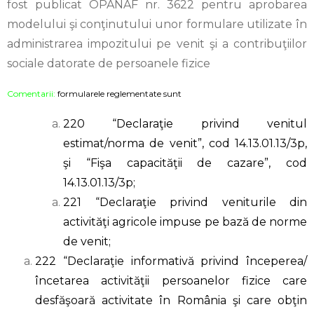
fost publicat OPANAF nr. 3622 pentru aprobarea
modelului şi conţinutului unor formulare utilizate în
administrarea impozitului pe venit şi a contribuţiilor
sociale datorate de persoanele fizice
Comentarii:
formularele reglementate sunt
220 “Declaraţie privind venitul
estimat/norma de venit”, cod 14.13.01.13/3p,
şi “Fişa capacităţii de cazare”, cod
14.13.01.13/3p;
221 “Declaraţie privind veniturile din
activităţi agricole impuse pe bază de norme
de venit;
222 “Declaraţie informativă privind începerea/
încetarea activităţii persoanelor fizice care
desfăşoară activitate în România şi care obţin