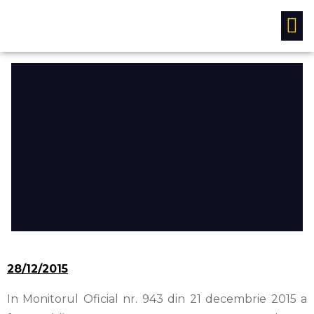
Studii si analize
28/12/2015
In Monitorul Oficial nr. 943 din 21 decembrie 2015 a