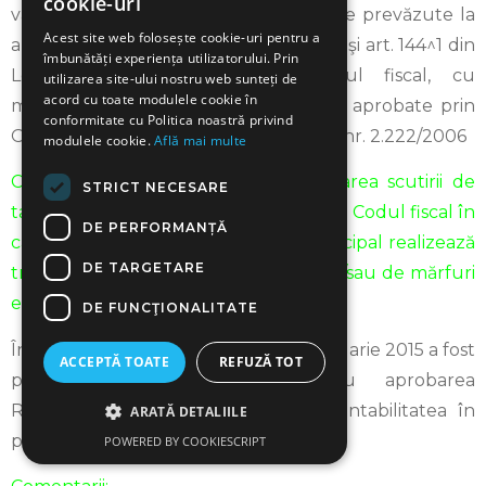
cookie-uri
valoarea adăugată pentru operaţiunile prevăzute la
Acest site web folosește cookie-uri pentru a
art. 143 alin. (1) lit. a) – i), art. 143 alin. (2) şi art. 144^1 din
îmbunătăți experiența utilizatorului. Prin
Legea nr. 571/2003 privind Codul fiscal, cu
utilizarea site-ului nostru web sunteți de
acord cu toate modulele cookie în
modificările şi completările ulterioare, aprobate prin
conformitate cu Politica noastră privind
Ordinul ministrului finanţelor publice nr. 2.222/2006
modulele cookie.
Află mai multe
Comentarii: modificarile vizeaza aplicarea scutirii de
STRICT NECESARE
taxa prevazuta la art. 143 alin. 1 lit. i) din Codul fiscal în
DE PERFORMANȚĂ
cazul companiilor aeriene care în principal realizează
DE TARGETARE
transport internaţional de persoane şi/sau de mărfuri
efectuat cu aeronave
.
DE FUNCŢIONALITATE
În Monitorul Oficial nr. 139 din 24 februarie 2015 a fost
ACCEPTĂ TOATE
REFUZĂ TOT
publicat
OMF nr. 170
pentru aprobarea
Reglementărilor contabile privind contabilitatea în
ARATĂ DETALIILE
partidă simplă
POWERED BY COOKIESCRIPT