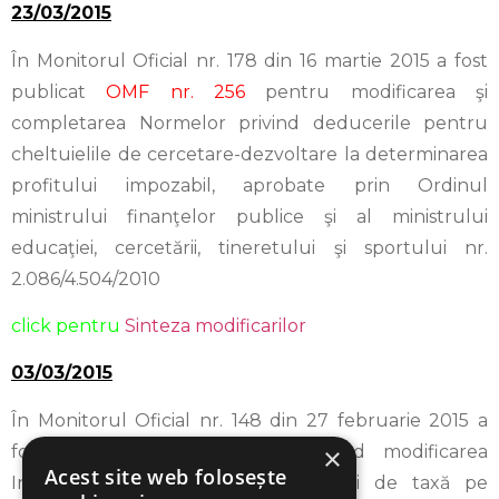
23/03/2015
În Monitorul Oficial nr. 178 din 16 martie 2015 a fost
publicat
OMF nr. 256
pentru modificarea şi
completarea Normelor privind deducerile pentru
cheltuielile de cercetare-dezvoltare la determinarea
profitului impozabil, aprobate prin Ordinul
ministrului finanţelor publice şi al ministrului
educaţiei, cercetării, tineretului şi sportului nr.
2.086/4.504/2010
click pentru
Sinteza modificarilor
03/03/2015
În Monitorul Oficial nr. 148 din 27 februarie 2015 a
fost publicat
OMF nr. 193
privind modificarea
×
Acest site web folosește
Instrucţiunilor de aplicare a scutirii de taxă pe