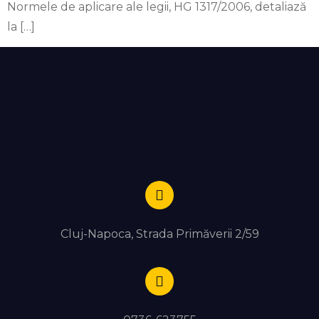
Normele de aplicare ale legii, HG 1317/2006, detaliază
la […]
Cluj-Napoca, Strada Primăverii 2/59