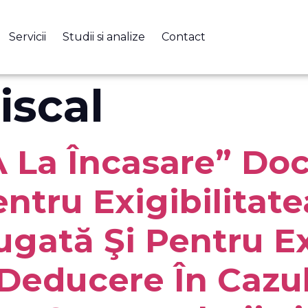
Servicii
Studii si analize
Contact
iscal
A La Încasare” Do
entru Exigibilitat
gată Şi Pentru Ex
Deducere În Cazul