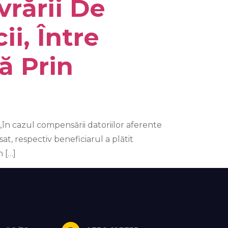
vrării De
ii, Între
ă Prin
 „în cazul compensării datoriilor aferente
at, respectiv beneficiarul a plătit
n […]