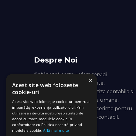
Despre Noi
Cabinetul
nostru ofera servicii
×
profesionale de contabilitate,
Acest site web folosește
cookie-uri
consultanta fiscala, expertiza contabila si
fiscala, salarizare si resurse umane,
Acest site web folosește cookie-uri pentru a
îmbunătăți experiența utilizatorului. Prin
acoperind toata gama de cerinte pentru
utilizarea site-ului nostru web sunteți de
compartimentul financiar-contabil.
acord cu toate modulele cookie în
conformitate cu Politica noastră privind
modulele cookie.
Află mai multe