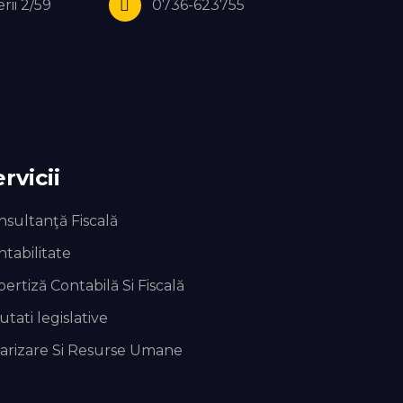
rii 2/59
0736-623755
rvicii
nsultanţă Fiscală
tabilitate
ertiză Contabilă Si Fiscală
tati legislative
larizare Si Resurse Umane