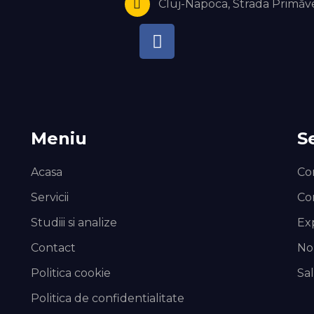
Cluj-Napoca, Strada Primăve
Meniu
Se
Acasa
Co
Servicii
Con
Studiii si analize
Exp
Contact
Nou
Politica cookie
Sa
Politica de confidentialitate