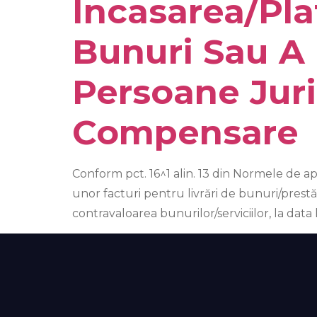
Încasarea/plat
Bunuri Sau A P
Persoane Juri
Compensare
Conform pct. 16^1 alin. 13 din Normele de ap
unor facturi pentru livrări de bunuri/prestăr
contravaloarea bunurilor/serviciilor, la data 