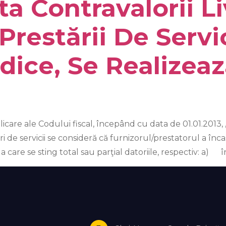
a Contravalorii Li
restării De Servic
dice, Se Realizeaz
licare ale Codului fiscal, începând cu data de 01.01.2013,
i de servicii se consideră că furnizorul/prestatorul a încas
la care se sting total sau parţial datoriile, respectiv: a) î