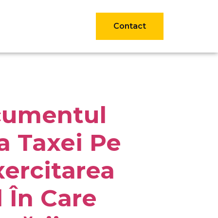
Contact
cumentul
ea Taxei Pe
ercitarea
 În Care